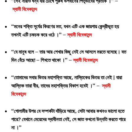
“সেই নারীও ধন্য যার চোখে পুরুষ ভগবানের পিতৃভাবের প্রতীক ।” –
স্বামী বিবেকানন্দ
“মনের শক্তি সূর্যের কিরণের মত, যখন এটি এক জায়গায় কেন্দ্রীভূত হয়
তখনই এটি চকচক করে ওঠে ।” –
স্বামী বিবেকানন্দ
“যে মানুষ বলে – তার আর শেখার কিছু নেই সে আসলে মরতে বসেছে। যত
দিন বেঁচে আছো – শিখতে থাকো ।” –
স্বামী বিবেকানন্দ
“তোমাদের সবার ভিতর মহাশক্তি আছে, নাস্তিকের ভিতর তা নেই | যারা
আস্তিক তারা বীর, তাদের মহাশক্তির বিকাশ হবেই ।” –
স্বামী
বিবেকানন্দ
“গোলামীর উপর যে সম্পর্কটা দাঁড়িয়ে আছে, সেটা আবার কখনও ভালো হতে
পারে? যেখানে মেয়েদের স্বাধীনতা নেই, সে জাত কখনো উন্নতি করতে পারে
না ।”