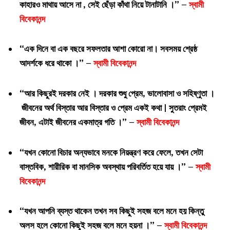
কাহারও মাথায় আসে না , সেই ছেঁড়া কাঁথা নিয়ে টানাটানি ।” –
স্বামী
বিবেকানন্দ
“এক দিনে বা এক বছরে সফলতার আশা কোরো না। সবসময় শ্রেষ্ঠ
আদর্শকে ধরে থাকো ।” –
স্বামী বিবেকানন্দ
“আর কিছুরই দরকার নেই । দরকার শুধু প্রেম, ভালোবাসা ও সহিষ্ণুতা ।
জীবনের অর্থ বিস্তার আর বিস্তার ও প্রেম একই কথা | সুতরাং প্রেমই
জীবন, এটাই জীবনের একমাত্র গতি ।” –
স্বামী বিবেকানন্দ
“যখন কোনো বিচার অন্যভাবে মনকে নিয়ন্ত্রণ করে ফেলে, তখন সেটা
বাস্তবিক, শারীরিক বা মানসিক অবস্থায় পরিবর্তিত হয়ে যায় ।” –
স্বামী
বিবেকানন্দ
“যখন আপনি ব্যস্ত থাকেন তখন সব কিছুই সহজ বলে মনে হয় কিন্তু
অলস হলে কোনো কিছুই সহজ বলে মনে হয়না ।” –
স্বামী বিবেকানন্দ