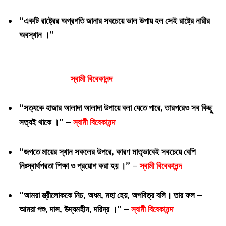
“একটি রাষ্ট্রের অগ্রগতি জানার সবচেয়ে ভাল উপায় হল সেই রাষ্ট্রে নারীর
অবস্থান ।”
স্বামী বিবেকানন্দ
“সত্যকে হাজার আলাদা আলাদা উপায়ে বলা যেতে পারে, তারপরেও সব কিছু
সত্যই থাকে ।” –
স্বামী বিবেকানন্দ
“জগতে মায়ের স্থান সকলের উপরে, কারণ মাতৃভাবেই সবচেয়ে বেশি
নিঃস্বার্থপরতা শিক্ষা ও প্রয়োগ করা হয় ।” –
স্বামী বিবেকানন্দ
“আমরা স্ত্রীলোককে নিচ, অধম, মহা হেয়, অপবিত্র বলি। তার ফল –
আমরা পশু, দাস, উদ্যমহীন, দরিদ্র ।” –
স্বামী বিবেকানন্দ