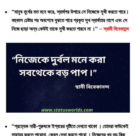
“মানুষ মূর্খের মত মনে করে, স্বার্থপর উপায়ে সে নিজেকে সুখী করতে পারে।
বহুকাল চেষ্টার পর অবশেষে বুঝতে পারে প্রকৃত সুখ স্বার্থতার নাশে এবং সে
নিজে ছাড়া অন্য কেউই তাকে সুখী করতে পারবে না ।” –
স্বামী বিবেকানন্দ
“প্রত্যেক নারী-পুরুষকে ইশ্বরের দৃষ্টিতে দেখতে থাকো । তোমরা কাউকেই
সাহায্য করতে পারোনা, কেবল সেবা করতে পারো । নিজেদের খুব বড় কিছু