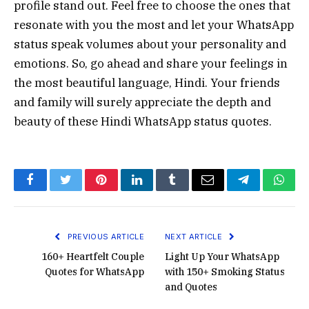
profile stand out. Feel free to choose the ones that
resonate with you the most and let your WhatsApp
status speak volumes about your personality and
emotions. So, go ahead and share your feelings in
the most beautiful language, Hindi. Your friends
and family will surely appreciate the depth and
beauty of these Hindi WhatsApp status quotes.
Facebook
Twitter
Pinterest
LinkedIn
Tumblr
Email
Telegram
What
PREVIOUS ARTICLE
NEXT ARTICLE
160+ Heartfelt Couple
Light Up Your WhatsApp
Quotes for WhatsApp
with 150+ Smoking Status
and Quotes